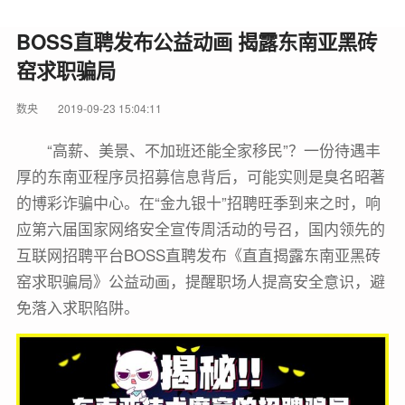
BOSS直聘发布公益动画 揭露东南亚黑砖
窑求职骗局
数央
2019-09-23 15:04:11
“高薪、美景、不加班还能全家移民”？一份待遇丰
厚的东南亚程序员招募信息背后，可能实则是臭名昭著
的博彩诈骗中心。在“金九银十”招聘旺季到来之时，响
应第六届国家网络安全宣传周活动的号召，国内领先的
互联网招聘平台BOSS直聘发布《直直揭露东南亚黑砖
窑求职骗局》公益动画，提醒职场人提高安全意识，避
免落入求职陷阱。