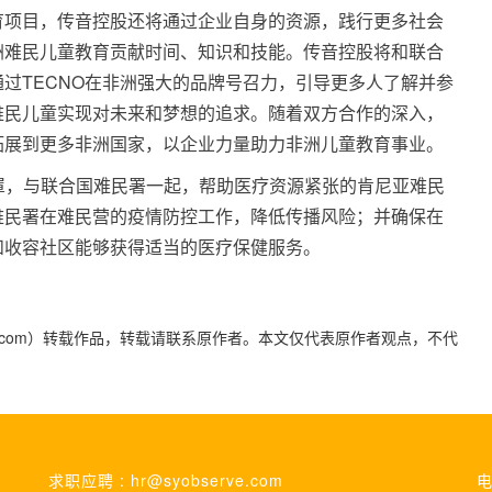
育项目，传音控股还将通过企业自身的资源，践行更多社会
洲难民儿童教育贡献时间、知识和技能。传音控股将和联合
过TECNO在非洲强大的品牌号召力，引导更多人了解并参
难民儿童实现对未来和梦想的追求。随着双方合作的深入，
拓展到更多非洲国家，以企业力量助力非洲儿童教育事业。
只口罩，与联合国难民署一起，帮助医疗资源紧张的肯尼亚难民
难民署在难民营的疫情防控工作，降低传播风险；并确保在
和收容社区能够获得适当的医疗保健服务。
yidaily.com）转载作品，转载请联系原作者。本文仅代表原作者观点，不代
求职应聘 : hr@syobserve.com
电