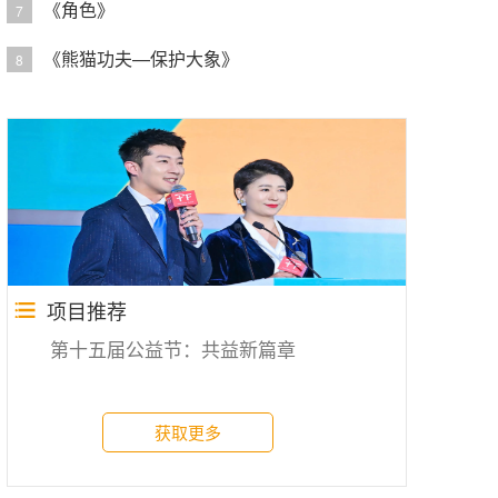
《角色》
7
《熊猫功夫—保护大象》
8
项目推荐
第十五届公益节：共益新篇章
获取更多