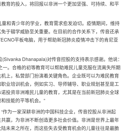
童教育的投入，将回报以非洲一个更加坚强、可持续、和平
儿童和青少年的学业，教育需求愈发迫切。疫情期间，维持
其免于辍学威胁至关重要。在目前的合作关系下，传音还承
TECNO平板电脑，用于帮助新冠肺炎疫情冲击下的肯尼亚
ivanka Dhanapala)对传音控股的支持表示感谢。他说：
之一。合格的初等教育可以帮助难民儿童克服在流离失所期
危机上，私营部门扮演着关键角色。企业既可以为难民教育
和职业培训机会，例如实习、导师辅导、职业规划甚至是工
承诺投资非洲难民儿童的教育，尤其是在当前新冠肺炎全球
和技能的平等机会。”
“作为一家深耕非洲的中国科技企业，传音控股从非洲起
生共赢，为非洲不断创造更多社会价值。非洲是世界上最年
大陆未来之所在，而这些失去受教育机会的儿童往往是最脆