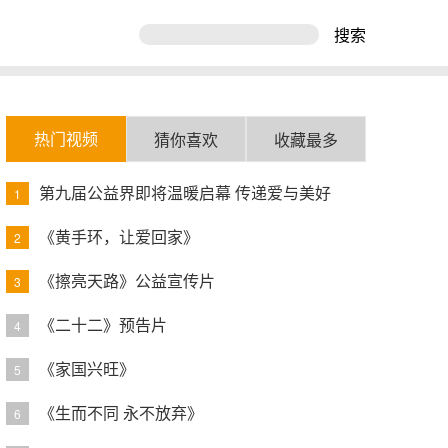
搜索
热门视频
猜你喜欢
收藏最多
第九届公益界即将温暖启幕 传递爱与美好
1
《黄手环，让爱回家》
2
《擦亮天路》公益宣传片
3
《二十二》预告片
4
《家国兴旺》
5
《生而不同 永不放弃》
6