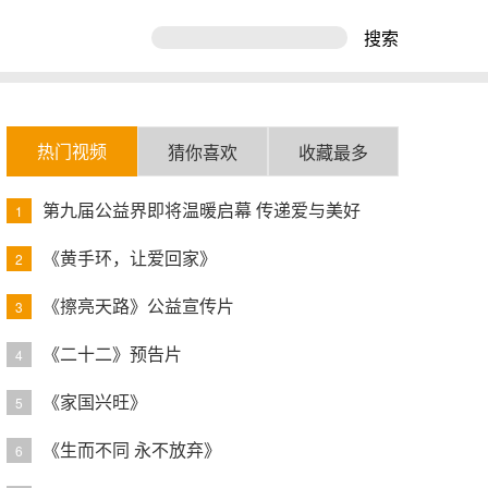
搜索
热门视频
猜你喜欢
收藏最多
第九届公益界即将温暖启幕 传递爱与美好
1
《黄手环，让爱回家》
2
《擦亮天路》公益宣传片
3
《二十二》预告片
4
《家国兴旺》
5
《生而不同 永不放弃》
6