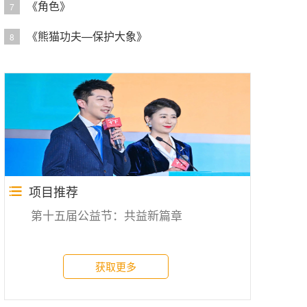
《角色》
7
《熊猫功夫—保护大象》
8
项目推荐
第十五届公益节：共益新篇章
获取更多