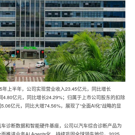
5年上半年，公司实现营业收入23.45亿元，同比增长
润4.80亿元，同比增长24.29%；归属于上市公司股东的扣除
06亿元，同比大增74.56%，展现了“全面AI化”战略的显
汽车诊断数据和智能硬件基座，公司以汽车综合诊断产品为
进业务AI Agents化，持续巩固全球领先地位。2025