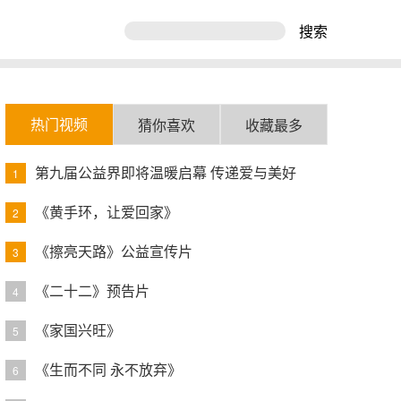
搜索
热门视频
猜你喜欢
收藏最多
第九届公益界即将温暖启幕 传递爱与美好
1
《黄手环，让爱回家》
2
《擦亮天路》公益宣传片
3
《二十二》预告片
4
《家国兴旺》
5
《生而不同 永不放弃》
6