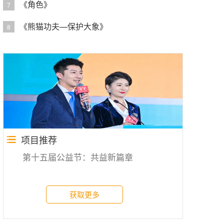
《角色》
7
《熊猫功夫—保护大象》
8
项目推荐
第十五届公益节：共益新篇章
获取更多