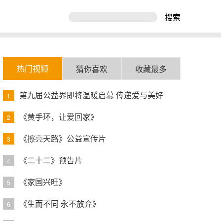
搜索
热门视频
猜你喜欢
收藏最多
第九届公益界即将温暖启幕 传递爱与美好
1
《黄手环，让爱回家》
2
《擦亮天路》公益宣传片
3
《二十二》预告片
4
《家国兴旺》
5
《生而不同 永不放弃》
6