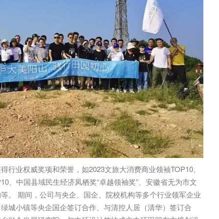
行业权威奖项和荣誉，如2023文旅大消费商业领袖TOP10、
10、中国县域民生经济凤栖奖“卓越领袖奖”、安徽省无为市文
等。 期间，公司与央企、国企、院校机构等多个行业领军企业
、绿城小镇等央企国企签订合作、与清控人居（清华）签订合