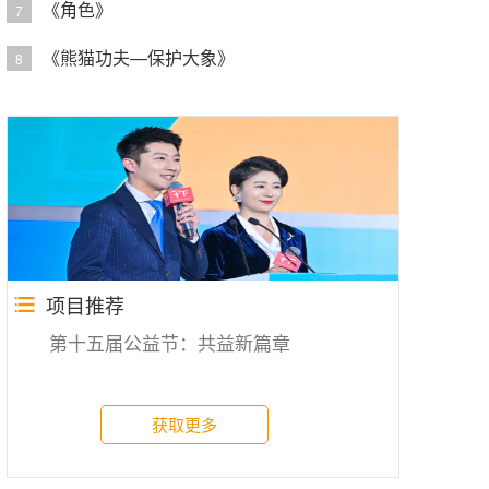
《角色》
7
《熊猫功夫—保护大象》
8
项目推荐
第十五届公益节：共益新篇章
获取更多