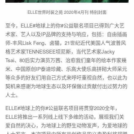
ELLE世界时装之苑 2020年4月刊 特别封面
至今，ELLE#地球上的你#公益联名项目已得到广大艺
术家、艺人以及IP品牌的支持与响应，包括：自由插画
师-丰风Lisk Feng、卤猫，21世纪近代美国人气波普风
格艺术家TENNESSEE坦尼斯，当代艺术家Jacky
Tsai、80后实力演员万茜、治愈我们童年的绘本作家幾
米、中国原创IP泰迪珍藏、乐高大使乐高拼砌大师呆元
等众多的好友们用自己方式来呼吁重视自然，也以此为
契机来感谢为地球生态以及环保做过贡献付出过努力的
人士。
ELLE#地球上的你#公益联名项目将贯穿2020全年，
ELLE将推出一系列线上线下多维的活动，展现我们关
爱自然的决心，为地球上的野生动物发声，为爱地球的
人士发言。本次项目中所有共创作品的义卖盈利将捐赠